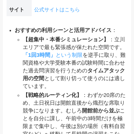
サイト
公式サイトはこちら
おすすめの利用シーンと活用アドバイス
：
【超集中・本番シミュレーション】
：立川
エリアで最も緊張感が保たれた空間です。
「1回3時間」
という制限
を逆手に取り、難
関資格や大学受験本番の試験時間に合わせ
た過去問演習を行うための
タイムアタック
用の空間
として割り切って使うのには適し
ています。
【戦略的ルーティン化】
：わずか20席のた
め、土日祝日は開館直後から熾烈な席取り
競争になります。むしろ
開館前から並ぶ
こ
とを自分に課し、午前中の3時間だけを極
限まで集中し、午後は別の場所（有料自習