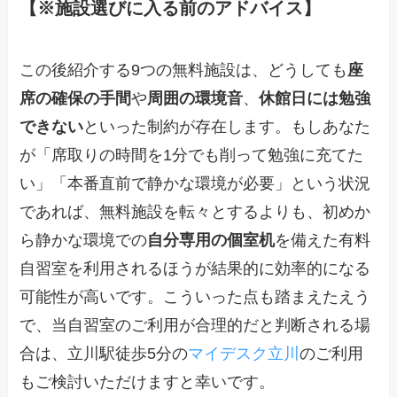
【※施設選びに入る前のアドバイス】
この後紹介する9つの無料施設は、どうしても
座
席の確保の手間
や
周囲の環境音
、
休館日には勉強
できない
といった制約が存在します。もしあなた
が「席取りの時間を1分でも削って勉強に充てた
い」「本番直前で静かな環境が必要」という状況
であれば、無料施設を転々とするよりも、初めか
ら静かな環境での
自分専用の個室机
を備えた有料
自習室を利用されるほうが結果的に効率的になる
可能性が高いです。こういった点も踏まえたえう
で、当自習室のご利用が合理的だと判断される場
合は、立川駅徒歩5分の
マイデスク立川
のご利用
もご検討いただけますと幸いです。