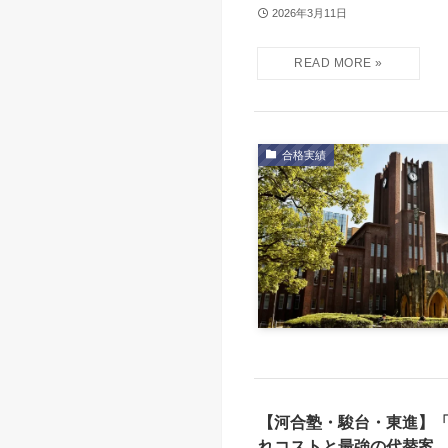
2026年3月11日
合格実績
【河合塾・駿台・東進】
れコストと最強の代替案