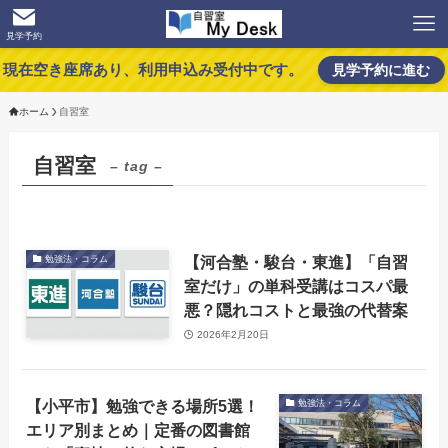
見学予約
現在空き座席あり、利用申込み受付中です。
見学予約に進む
ホーム
自習室
自習室
– tag –
【河合塾・駿台・東進】「自習
勉強法・コラム
室だけ」の単科受講はコスパ最
悪？隠れコストと最強の代替案
2026年2月20日
【小平市】勉強できる場所5選！
勉強法・コラム
エリア別まとめ｜定番の図書館