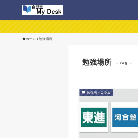
ホーム
勉強場所
勉強場所
– tag –
勉強法・コラム