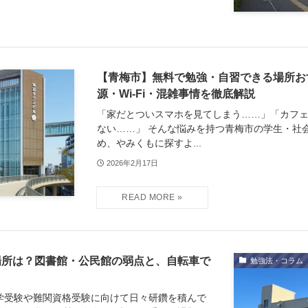
【青梅市】無料で勉強・自習できる場所お
源・Wi-Fi・混雑事情を徹底解説
「家だとついスマホを見てしまう……」「カフ
ない……」 そんな悩みを持つ青梅市の学生・社
め、やみくもに探すよ...
2026年2月17日
場所は？図書館・公民館の弱点と、自転車で
勉強法・コラム
学受験や難関資格受験に向けて日々研鑽を積んで